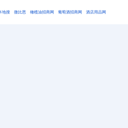
本地搜
微比恩
橄榄油招商网
葡萄酒招商网
酒店用品网