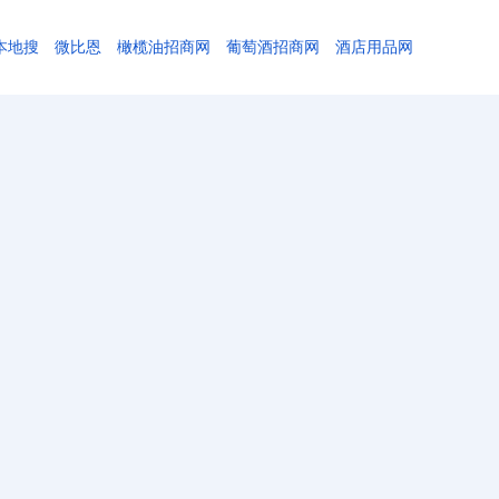
本地搜
微比恩
橄榄油招商网
葡萄酒招商网
酒店用品网